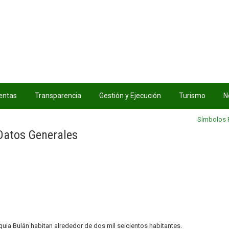
entas
Transparencia
Gestión y Ejecución
Turismo
N
Símbolos 
Datos Generales
ia Bulán habitan alrededor de dos mil seicientos habitantes.