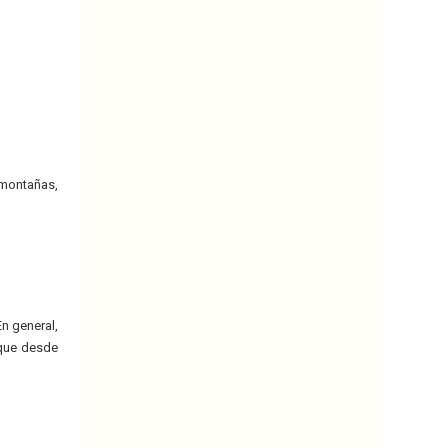
 montañas,
En general,
 que desde