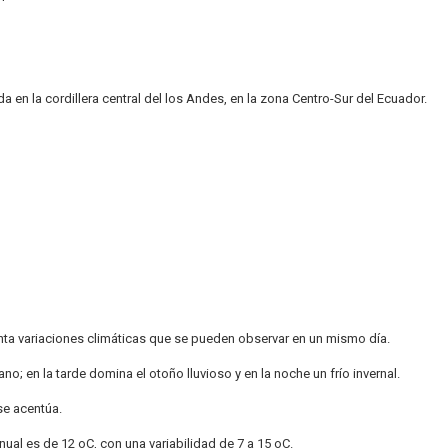
en la cordillera central del los Andes, en la zona Centro-Sur del Ecuador.
senta variaciones climáticas que se pueden observar en un mismo día.
o; en la tarde domina el otoño lluvioso y en la noche un frío invernal.
se acentúa.
anual es de 12 oC, con una variabilidad de 7 a 15 oC.