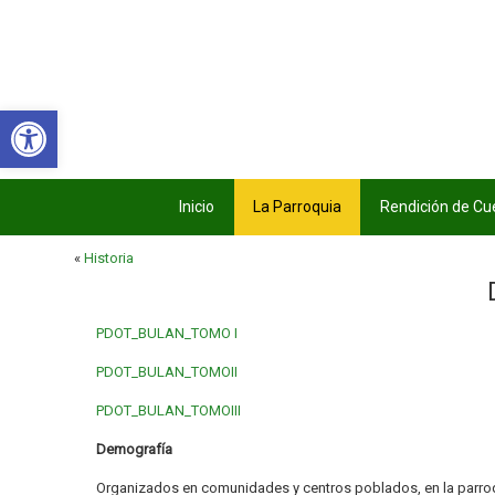
Abrir barra de herramientas
Inicio
La Parroquia
Rendición de Cu
«
Historia
PDOT_BULAN_TOMO I
PDOT_BULAN_TOMOII
PDOT_BULAN_TOMOIII
Demografía
Organizados en comunidades y centros poblados, en la parroqu