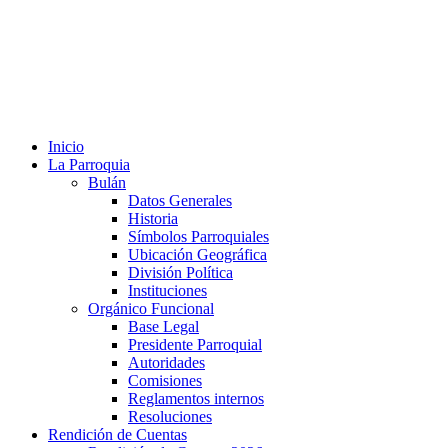
Inicio
La Parroquia
Bulán
Datos Generales
Historia
Símbolos Parroquiales
Ubicación Geográfica
División Política
Instituciones
Orgánico Funcional
Base Legal
Presidente Parroquial
Autoridades
Comisiones
Reglamentos internos
Resoluciones
Rendición de Cuentas